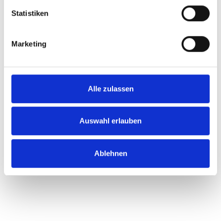
Statistiken
Marketing
Alle zulassen
Auswahl erlauben
Mit ihrer Spezialisierung auf
Verkehrsrecht
,
Familienrecht
,
Mietrecht
und
Einbürgerung
bietet
Rechtsanwältin Asli
Molla Salim
, Mitgründerin der Bürogemeinschaft Özgül und
Ablehnen
Molla Salim, Ihnen kompetente Rechtsvertretung. Sie steht
Ihnen in schwierigen Lebenslagen zuverlässig zur Seite und
setzt sich mit Empathie und Durchhaltevermögen für Ihre
Interessen ein.